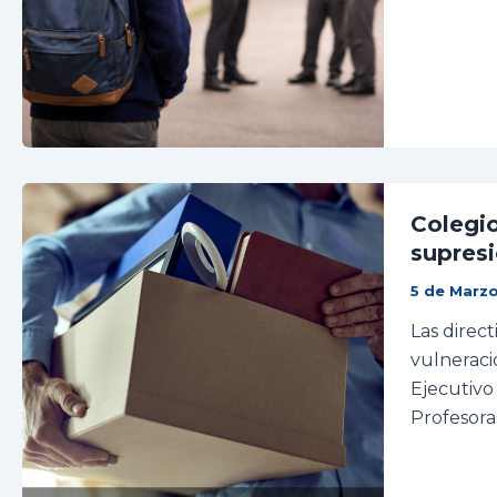
Colegio
supresi
5 de Marz
Las direc
vulneraci
Ejecutivo
Profesora