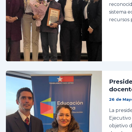
reconocid
sistema ed
recursos p
Presid
docent
26 de May
La presid
Ejecutivo
objetivo 