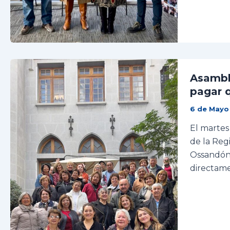
Asamble
pagar q
6 de Mayo
El martes
de la Reg
Ossandón.
directame