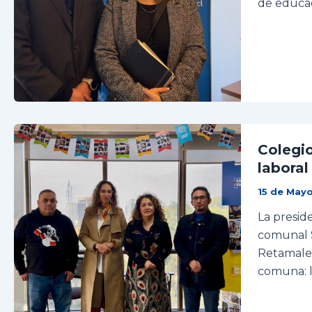
de educac
Colegio
laboral
15 de May
La presid
comunal S
Retamales
comuna: l