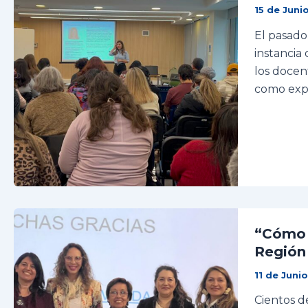
15 de Juni
El pasado 
instancia
los docen
como expo
“Cómo 
Región
11 de Juni
Cientos d