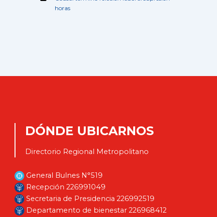
horas
DÓNDE UBICARNOS
Directorio Regional Metropolitano
General Bulnes N°519
Recepción 226991049
Secretaria de Presidencia 226992519
Departamento de bienestar 226968412