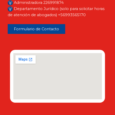
Administradora 226991874
Departamento Jurídico (solo para solicitar horas
de atención de abogados) +56993565170
Formulario de Contacto