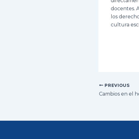
directament
docentes. A
los derecho
cultura esco
Post
PREVIOUS
navigation