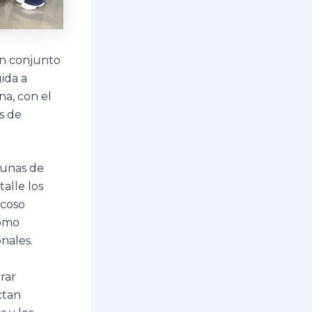
en conjunto
ida a
na, con el
os de
munas de
alle los
acoso
como
nales.
rar
ctan