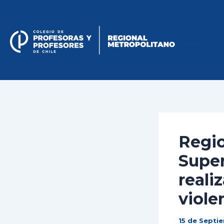
Skip
to
content
Regional Metropolitano
Regio
Supe
reali
viole
15 de Septi