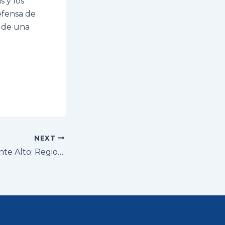
s y los
efensa de
o de una
NEXT
Reunión en Puente Alto: Regional Metropolitano y comunal dialogan con la Corporación Municipal